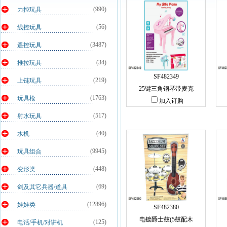
(990)
力控玩具
(56)
线控玩具
(3487)
遥控玩具
(34)
推拉玩具
SF482349
(219)
上链玩具
25键三角钢琴带麦克
(1763)
玩具枪
加入订购
(517)
射水玩具
(40)
水机
(9945)
玩具组合
(448)
变形类
(69)
剑及其它兵器/道具
(12896)
娃娃类
SF482380
电镀爵士鼓(5鼓配木
(125)
电话/手机/对讲机