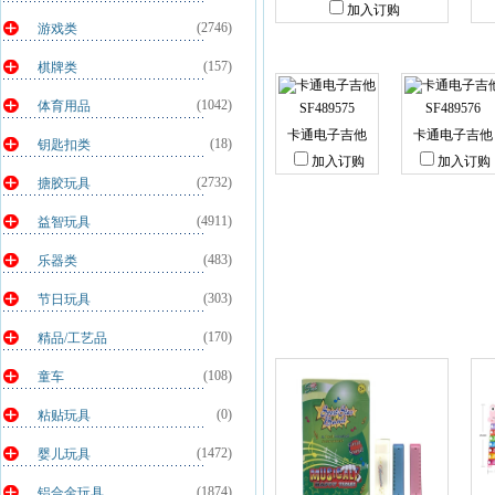
加入订购
(2746)
游戏类
(157)
棋牌类
(1042)
体育用品
SF489575
SF489576
卡通电子吉他
卡通电子吉他
(18)
钥匙扣类
加入订购
加入订购
(2732)
搪胶玩具
(4911)
益智玩具
(483)
乐器类
(303)
节日玩具
(170)
精品/工艺品
(108)
童车
(0)
粘贴玩具
(1472)
婴儿玩具
(1874)
铝合金玩具