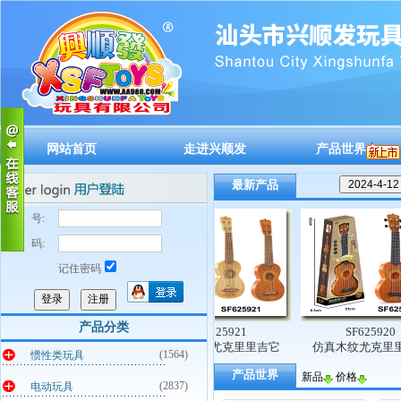
网站首页
走进兴顺发
产品世界
最新产品
账 号:
密 码:
记住密码
产品分类
SF625922
SF625921
SF625920
仿真木纹尤克里里吉它
仿真木纹尤克里里吉它
仿真木纹尤克里里吉
(1564)
惯性类玩具
产品世界
新品
价格
(2837)
电动玩具