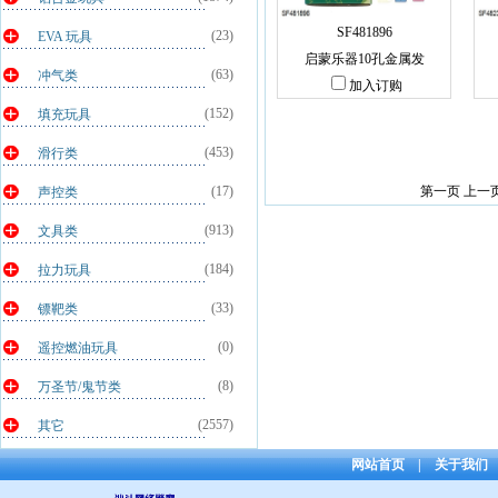
SF481896
(23)
EVA 玩具
启蒙乐器10孔金属发
(63)
冲气类
加入订购
(152)
填充玩具
(453)
滑行类
(17)
第一页 上一
声控类
(913)
文具类
(184)
拉力玩具
(33)
镖靶类
(0)
遥控燃油玩具
(8)
万圣节/鬼节类
(2557)
其它
网站首页
|
关于我们