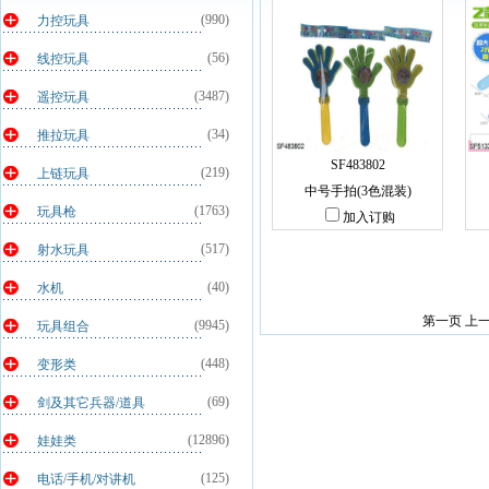
(990)
力控玩具
(56)
线控玩具
(3487)
遥控玩具
(34)
推拉玩具
SF483802
(219)
上链玩具
中号手拍(3色混装)
(1763)
玩具枪
加入订购
(517)
射水玩具
(40)
水机
第一页 上
(9945)
玩具组合
(448)
变形类
(69)
剑及其它兵器/道具
(12896)
娃娃类
(125)
电话/手机/对讲机