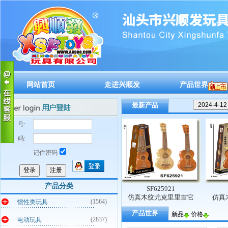
网站首页
走进兴顺发
产品世界
最新产品
账 号:
密 码:
记住密码
产品分类
SF625922
SF625921
SF
拨吉它
仿真木纹尤克里里吉它
仿真木纹尤克里里吉它
仿真木纹
(1564)
惯性类玩具
产品世界
新品
价格
(2837)
电动玩具