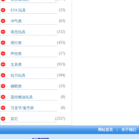
(23)
EVA 玩具
(63)
冲气类
(152)
填充玩具
(453)
滑行类
(17)
声控类
(913)
文具类
(184)
拉力玩具
(33)
镖靶类
(0)
遥控燃油玩具
(8)
万圣节/鬼节类
(2557)
其它
网站首页
|
关于我们